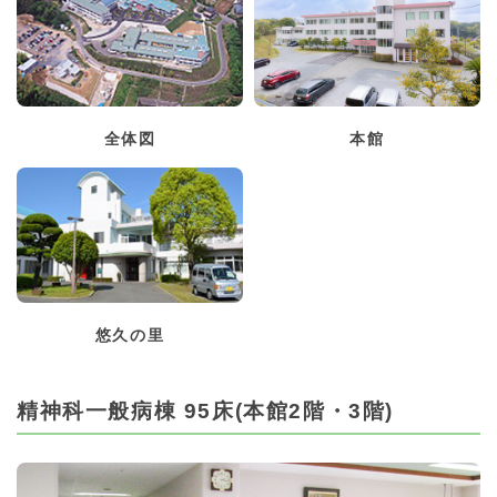
全体図
本館
悠久の里
精神科一般病棟 95床(本館2階・3階)