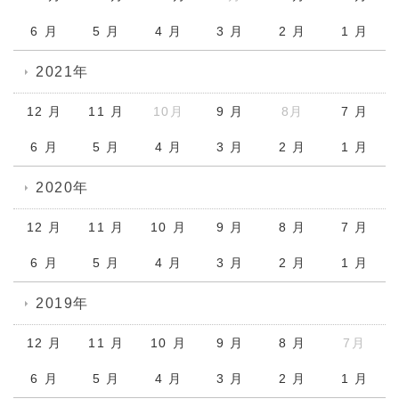
6 月
5 月
4 月
3 月
2 月
1 月
2021年
12 月
11 月
10月
9 月
8月
7 月
6 月
5 月
4 月
3 月
2 月
1 月
2020年
12 月
11 月
10 月
9 月
8 月
7 月
6 月
5 月
4 月
3 月
2 月
1 月
2019年
12 月
11 月
10 月
9 月
8 月
7月
6 月
5 月
4 月
3 月
2 月
1 月