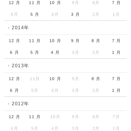
12 月
11 月
10 月
9月
8月
7 月
6月
5 月
4月
3 月
2月
1月
2014年
12 月
11 月
10 月
9 月
8 月
7 月
6 月
5 月
4 月
3月
2月
1 月
2013年
12 月
11月
10 月
9月
8 月
7 月
6 月
5月
4月
3月
2月
1 月
2012年
12 月
11 月
10月
9月
8月
7月
6月
5月
4月
3月
2月
1月