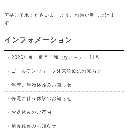
何卒ご了承くださいますよう、お願い申し上げま
す。
インフォメーション
2026年春・夏号「和（なごみ）」41号
ゴールデンウィーク外来診療のお知らせ
年末、年始休診のお知らせ
停電に伴う休診のお知らせ
お盆休みのご案内
加算変更のお知らせ