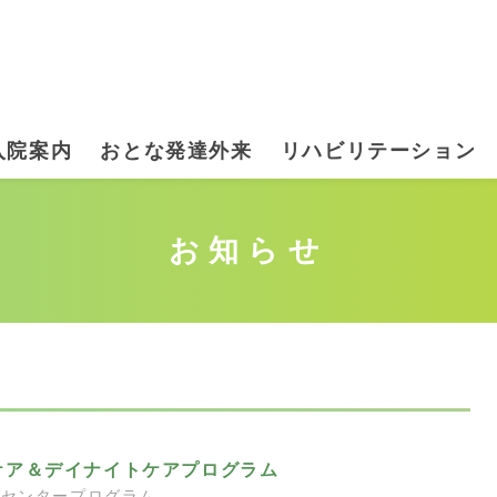
入院案内
おとな発達外来
リハビリテーション
お知らせ
ケア＆デイナイトケアプログラム
ンセンタープログラム