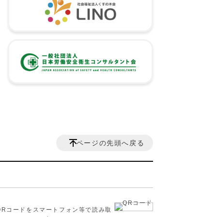
ページの先頭へ戻る
QRコードをスマートフォン等で読み取