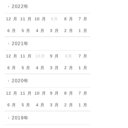
2022年
12 月
11 月
10 月
9月
8 月
7 月
6 月
5 月
4 月
3 月
2 月
1 月
2021年
12 月
11 月
10月
9 月
8月
7 月
6 月
5 月
4 月
3 月
2 月
1 月
2020年
12 月
11 月
10 月
9 月
8 月
7 月
6 月
5 月
4 月
3 月
2 月
1 月
2019年