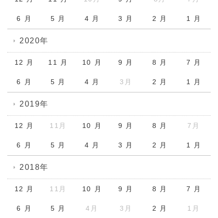
6 月
5 月
4 月
3 月
2 月
1 月
2020年
12 月
11 月
10 月
9 月
8 月
7 月
6 月
5 月
4 月
3月
2 月
1 月
2019年
12 月
11月
10 月
9 月
8 月
7月
6 月
5 月
4 月
3 月
2 月
1 月
2018年
12 月
11月
10 月
9 月
8 月
7 月
6 月
5 月
4月
3月
2 月
1月