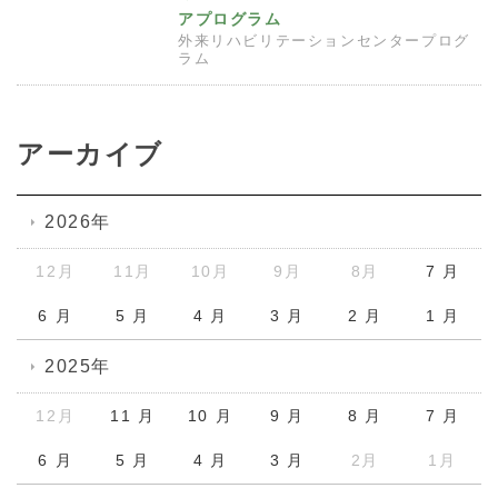
アプログラム
外来リハビリテーションセンタープログ
ラム
アーカイブ
2026年
12月
11月
10月
9月
8月
7 月
6 月
5 月
4 月
3 月
2 月
1 月
2025年
12月
11 月
10 月
9 月
8 月
7 月
6 月
5 月
4 月
3 月
2月
1月