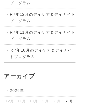
プログラム
R7年12月のデイケア＆デイナイト
プログラム
R7年11月のデイケア＆デイナイト
プログラム
Ｒ7年10月のデイケア＆デイナイ
トプログラム
アーカイブ
2026年
12月
11月
10月
9月
8月
7 月