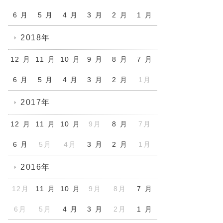
6 月
5 月
4 月
3 月
2 月
1 月
2018年
12 月
11 月
10 月
9 月
8 月
7 月
6 月
5 月
4 月
3 月
2 月
1月
2017年
12 月
11 月
10 月
9月
8 月
7月
6 月
5月
4月
3 月
2 月
1月
2016年
12月
11 月
10 月
9月
8月
7 月
6月
5月
4 月
3 月
2月
1 月