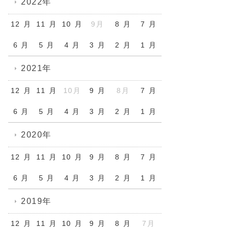
2022年
12 月
11 月
10 月
9月
8 月
7 月
6 月
5 月
4 月
3 月
2 月
1 月
2021年
12 月
11 月
10月
9 月
8月
7 月
6 月
5 月
4 月
3 月
2 月
1 月
2020年
12 月
11 月
10 月
9 月
8 月
7 月
6 月
5 月
4 月
3 月
2 月
1 月
2019年
12 月
11 月
10 月
9 月
8 月
7月