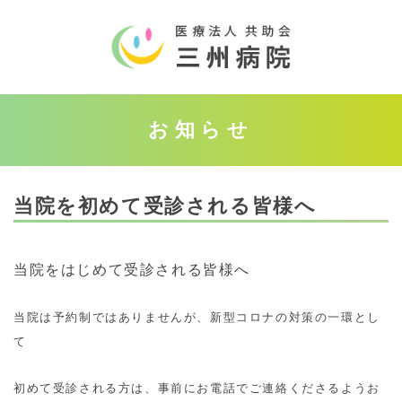
お知らせ
当院を初めて受診される皆様へ
当院をはじめて受診される皆様へ
当院は予約制ではありませんが、新型コロナの対策の一環とし
て
初めて受診される方は、事前にお電話でご連絡くださるようお