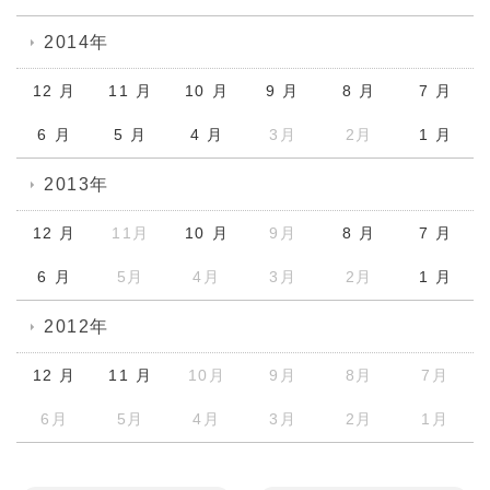
2014年
12 月
11 月
10 月
9 月
8 月
7 月
6 月
5 月
4 月
3月
2月
1 月
2013年
12 月
11月
10 月
9月
8 月
7 月
6 月
5月
4月
3月
2月
1 月
2012年
12 月
11 月
10月
9月
8月
7月
6月
5月
4月
3月
2月
1月