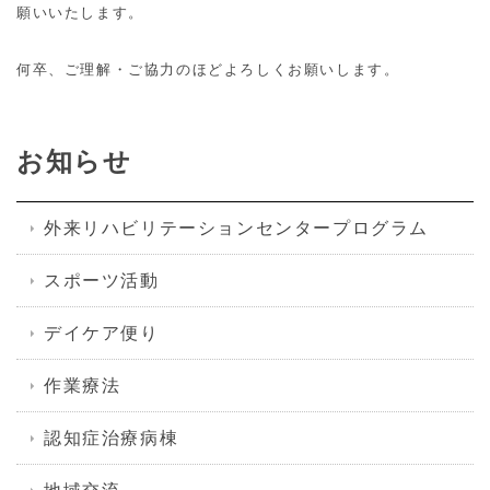
願いいたします。
何卒、ご理解・ご協力のほどよろしくお願いします。
お知らせ
外来リハビリテーションセンタープログラム
スポーツ活動
デイケア便り
作業療法
認知症治療病棟