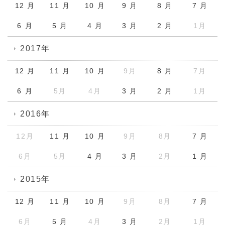
12 月
11 月
10 月
9 月
8 月
7 月
6 月
5 月
4 月
3 月
2 月
1月
2017年
12 月
11 月
10 月
9月
8 月
7月
6 月
5月
4月
3 月
2 月
1月
2016年
12月
11 月
10 月
9月
8月
7 月
6月
5月
4 月
3 月
2月
1 月
2015年
12 月
11 月
10 月
9月
8月
7 月
6月
5 月
4月
3 月
2月
1月