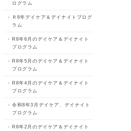
ログラム
Ｒ8年デイケア＆デイナイトプログ
ラム
R8年6月のデイケア＆デイナイト
プログラム
R8年5月のデイケア＆デイナイト
プログラム
R8年4月のデイケア＆デイナイト
プログラム
令和8年3月デイケア、デイナイト
プログラム
R8年2月のデイケア＆デイナイト