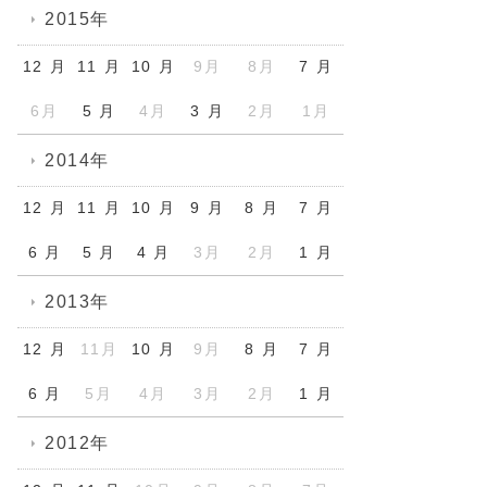
2015年
12 月
11 月
10 月
9月
8月
7 月
6月
5 月
4月
3 月
2月
1月
2014年
12 月
11 月
10 月
9 月
8 月
7 月
6 月
5 月
4 月
3月
2月
1 月
2013年
12 月
11月
10 月
9月
8 月
7 月
6 月
5月
4月
3月
2月
1 月
2012年