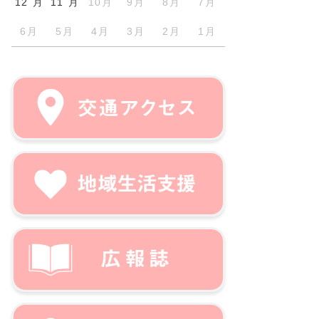
12 月
11 月
10月
9月
8月
7月
6月
5月
4月
3月
2月
1月