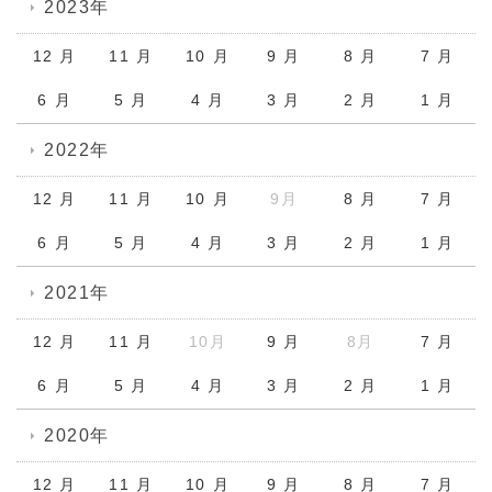
2023年
12 月
11 月
10 月
9 月
8 月
7 月
6 月
5 月
4 月
3 月
2 月
1 月
2022年
12 月
11 月
10 月
9月
8 月
7 月
6 月
5 月
4 月
3 月
2 月
1 月
2021年
12 月
11 月
10月
9 月
8月
7 月
6 月
5 月
4 月
3 月
2 月
1 月
2020年
12 月
11 月
10 月
9 月
8 月
7 月