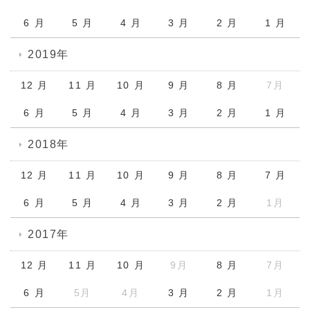
6 月
5 月
4 月
3 月
2 月
1 月
2019年
12 月
11 月
10 月
9 月
8 月
7月
6 月
5 月
4 月
3 月
2 月
1 月
2018年
12 月
11 月
10 月
9 月
8 月
7 月
6 月
5 月
4 月
3 月
2 月
1月
2017年
12 月
11 月
10 月
9月
8 月
7月
6 月
5月
4月
3 月
2 月
1月