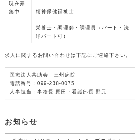
現在募
精神保健福祉士
集中
栄養士・調理師・調理員（パート・洗
浄パート可）
求人に関するお問い合わせは下記にご連絡下さい。
医療法人共助会 三州病院
電話番号：099-238-0075
人事担当：事務長 原田・看護部長 野元
お知らせ