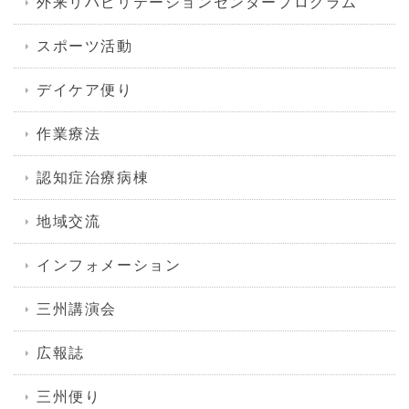
外来リハビリテーションセンタープログラム
スポーツ活動
デイケア便り
作業療法
認知症治療病棟
地域交流
インフォメーション
三州講演会
広報誌
三州便り