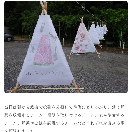
当日は朝から総出で役割を分担して準備にとりかかり、畑で野
菜を収穫するチーム、照明を取り付けるチーム、炭を準備する
チーム、野菜やご飯を調理するチームなどそれぞれが出来る事
を頑張りました。