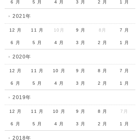
6 月
5 月
4 月
3 月
2 月
1 月
2021年
12 月
11 月
10月
9 月
8月
7 月
6 月
5 月
4 月
3 月
2 月
1 月
2020年
12 月
11 月
10 月
9 月
8 月
7 月
6 月
5 月
4 月
3 月
2 月
1 月
2019年
12 月
11 月
10 月
9 月
8 月
7月
6 月
5 月
4 月
3 月
2 月
1 月
2018年