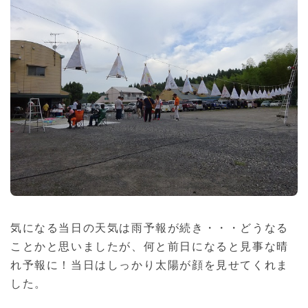
気になる当日の天気は雨予報が続き・・・どうなる
ことかと思いましたが、何と前日になると見事な晴
れ予報に！当日はしっかり太陽が顔を見せてくれま
した。