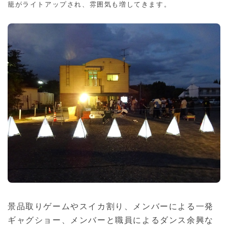
籠がライトアップされ、雰囲気も増してきます。
景品取りゲームやスイカ割り、メンバーによる一発
ギャグショー、メンバーと職員によるダンス余興な