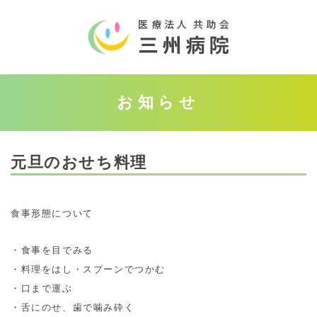
お知らせ
元旦のおせち料理
食事形態について
・食事を目でみる
・料理をはし・スプーンでつかむ
・口まで運ぶ
・舌にのせ、歯で噛み砕く