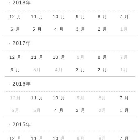
2018年
12 月
11 月
10 月
9 月
8 月
7 月
6 月
5 月
4 月
3 月
2 月
1月
2017年
12 月
11 月
10 月
9月
8 月
7月
6 月
5月
4月
3 月
2 月
1月
2016年
12月
11 月
10 月
9月
8月
7 月
6月
5月
4 月
3 月
2月
1 月
2015年
12 月
11 月
10 月
9月
8月
7 月