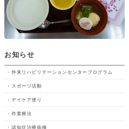
お知らせ
外来リハビリテーションセンタープログラム
スポーツ活動
デイケア便り
作業療法
認知症治療病棟