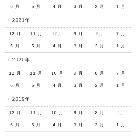
6 月
5 月
4 月
3 月
2 月
1 月
2021年
12 月
11 月
10月
9 月
8月
7 月
6 月
5 月
4 月
3 月
2 月
1 月
2020年
12 月
11 月
10 月
9 月
8 月
7 月
6 月
5 月
4 月
3 月
2 月
1 月
2019年
12 月
11 月
10 月
9 月
8 月
7月
6 月
5 月
4 月
3 月
2 月
1 月