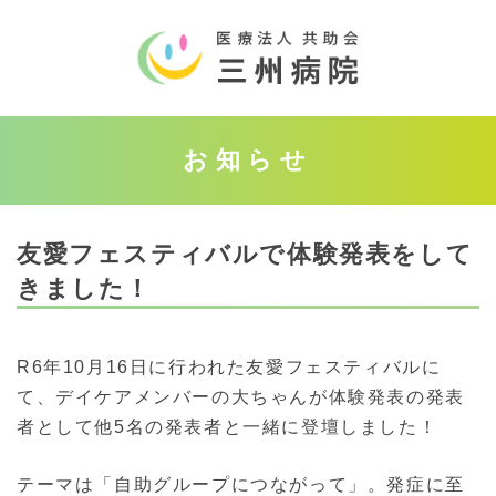
お知らせ
友愛フェスティバルで体験発表をして
きました！
R6年10月16日に行われた友愛フェスティバルに
て、デイケアメンバーの大ちゃんが体験発表の発表
者として他5名の発表者と一緒に登壇しました！
テーマは「自助グループにつながって」。発症に至