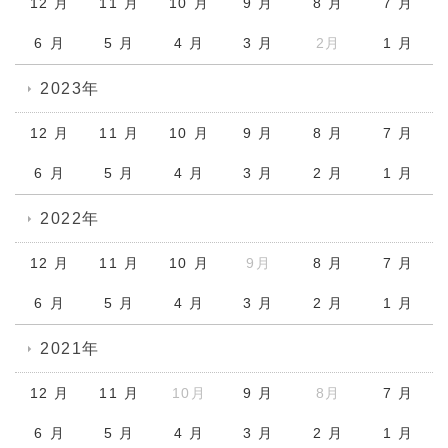
12 月
11 月
10 月
9 月
8 月
7 月
6 月
5 月
4 月
3 月
2月
1 月
2023年
12 月
11 月
10 月
9 月
8 月
7 月
6 月
5 月
4 月
3 月
2 月
1 月
2022年
12 月
11 月
10 月
9月
8 月
7 月
6 月
5 月
4 月
3 月
2 月
1 月
2021年
12 月
11 月
10月
9 月
8月
7 月
6 月
5 月
4 月
3 月
2 月
1 月