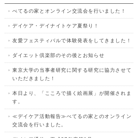
べてるの家とオンライン交流会を行いました！
デイケア・デイナイトケア夏祭り！
友愛フェスティバルで体験発表をしてきました！
ダイエット倶楽部のその後とお知らせ
東京大学の当事者研究に関する研究に協力させて
いただきました！
本日より、「こころで描く絵画展」が開催されま
す。
≪デイケア活動報告≫べてるの家とのオンライン
交流会を行いました。