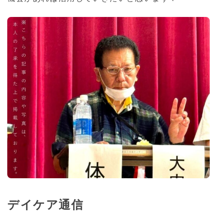
デイケア通信