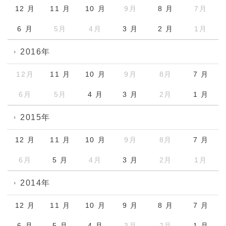
12 月
11 月
10 月
9月
8 月
7月
6 月
5月
4月
3 月
2 月
1月
2016年
12月
11 月
10 月
9月
8月
7 月
6月
5月
4 月
3 月
2月
1 月
2015年
12 月
11 月
10 月
9月
8月
7 月
6月
5 月
4月
3 月
2月
1月
2014年
12 月
11 月
10 月
9 月
8 月
7 月
6 月
5 月
4 月
3月
2月
1 月