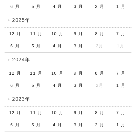
6 月
5 月
4 月
3 月
2 月
1 月
2025年
12 月
11 月
10 月
9 月
8 月
7 月
6 月
5 月
4 月
3 月
2月
1月
2024年
12 月
11 月
10 月
9 月
8 月
7 月
6 月
5 月
4 月
3 月
2月
1 月
2023年
12 月
11 月
10 月
9 月
8 月
7 月
6 月
5 月
4 月
3 月
2 月
1 月