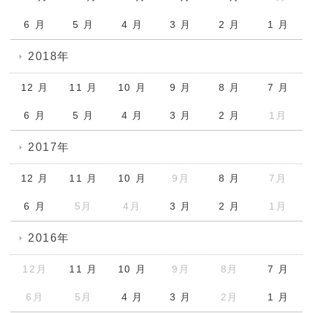
6 月
5 月
4 月
3 月
2 月
1 月
2018年
12 月
11 月
10 月
9 月
8 月
7 月
6 月
5 月
4 月
3 月
2 月
1月
2017年
12 月
11 月
10 月
9月
8 月
7月
6 月
5月
4月
3 月
2 月
1月
2016年
12月
11 月
10 月
9月
8月
7 月
6月
5月
4 月
3 月
2月
1 月