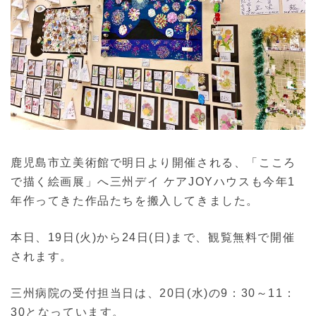
鹿児島市立美術館で明日より開催される、「こころ
で描く絵画展」へ三州デイ ケアJOYハウスも今年1
年作ってきた作品たちを搬入してきました。
本日、19日(火)から24日(日)まで、観覧無料で開催
されます。
三州病院の受付担当日は、20日(水)の9：30～11：
30となっています。