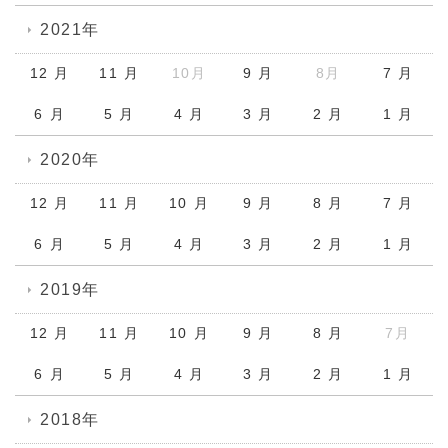
2021年
12 月
11 月
10月
9 月
8月
7 月
6 月
5 月
4 月
3 月
2 月
1 月
2020年
12 月
11 月
10 月
9 月
8 月
7 月
6 月
5 月
4 月
3 月
2 月
1 月
2019年
12 月
11 月
10 月
9 月
8 月
7月
6 月
5 月
4 月
3 月
2 月
1 月
2018年