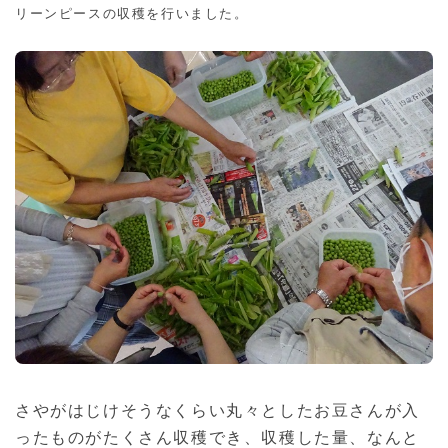
リーンピースの収穫を行いました。
さやがはじけそうなくらい丸々としたお豆さんが入
ったものがたくさん収穫でき、収穫した量、なんと