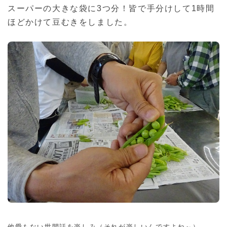
スーパーの大きな袋に3つ分！皆で手分けして1時間
ほどかけて豆むきをしました。
他愛もない世間話を楽しみ（それが楽しいんですよね～）、