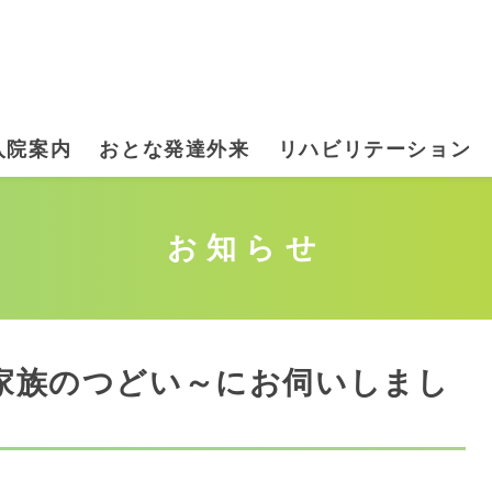
入院案内
おとな発達外来
リハビリテーション
お知らせ
家族のつどい～にお伺いしまし