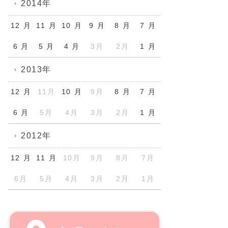
2014年
12 月
11 月
10 月
9 月
8 月
7 月
6 月
5 月
4 月
3月
2月
1 月
2013年
12 月
11月
10 月
9月
8 月
7 月
6 月
5月
4月
3月
2月
1 月
2012年
12 月
11 月
10月
9月
8月
7月
6月
5月
4月
3月
2月
1月