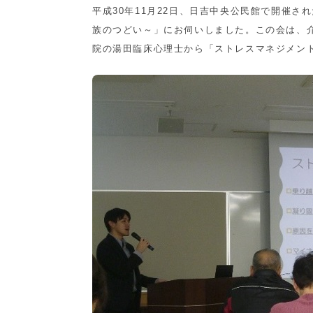
平成30年11月22日、日吉中央公民館で開催
族のつどい～」にお伺いしました。
この会は、
院の湯田臨床心理士から「ストレスマネジメン