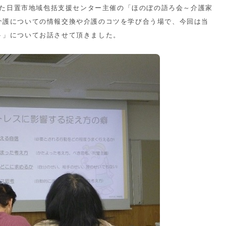
された日置市地域包括支援センター主催の「ほのぼの語ろ会～介護家
介護についての情報交換や介護のコツを学び合う場で、今回は当
ト」についてお話させて頂きました。