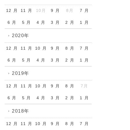
12 月
11 月
10月
9 月
8月
7 月
6 月
5 月
4 月
3 月
2 月
1 月
2020年
12 月
11 月
10 月
9 月
8 月
7 月
6 月
5 月
4 月
3 月
2 月
1 月
2019年
12 月
11 月
10 月
9 月
8 月
7月
6 月
5 月
4 月
3 月
2 月
1 月
2018年
12 月
11 月
10 月
9 月
8 月
7 月